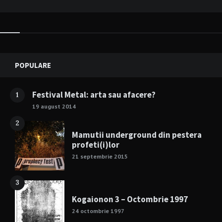
Widgets
POPULARE
Festival Metal: arta sau afacere?
1
19 august 2014
2
Mamutii underground din pestera
profeti(i)lor
21 septembrie 2015
3
Kogaionon 3 – Octombrie 1997
24 octombrie 1997