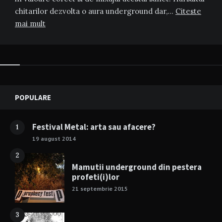
chitarilor dezvolta o aura underground dar,…
Citeste
mai mult
Widgets
POPULARE
Festival Metal: arta sau afacere?
1
19 august 2014
2
Mamutii underground din pestera
profeti(i)lor
21 septembrie 2015
3