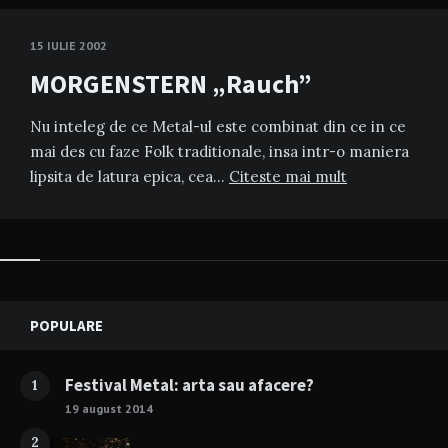
15 IULIE 2002
MORGENSTERN „Rauch”
Nu inteleg de ce Metal-ul este combinat din ce in ce
mai des cu faze Folk traditionale, insa intr-o maniera
lipsita de latura epica, cea…
Citeste mai mult
Widgets
POPULARE
Festival Metal: arta sau afacere?
1
19 august 2014
2