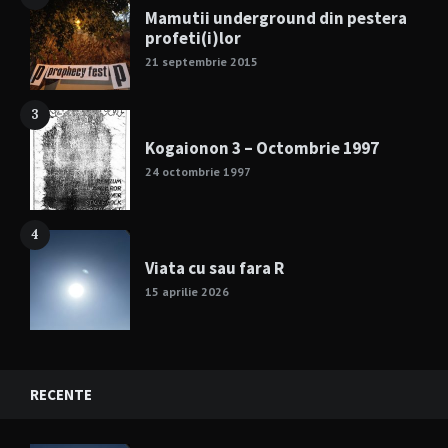
Mamutii underground din pestera
profeti(i)lor
21 septembrie 2015
3
Kogaionon 3 – Octombrie 1997
24 octombrie 1997
4
Viata cu sau fara R
15 aprilie 2026
RECENTE