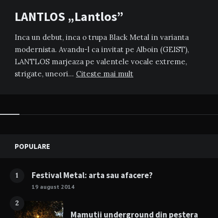
LANTLOS „Lantlos”
Inca un debut, inca o trupa Black Metal in varianta
modernista. Avandu-l ca invitat pe Alboin (GEIST),
LANTLOS marjeaza pe valentele vocale extreme,
strigate, uneori…
Citeste mai mult
Widgets
POPULARE
Festival Metal: arta sau afacere?
1
19 august 2014
2
Mamutii underground din pestera