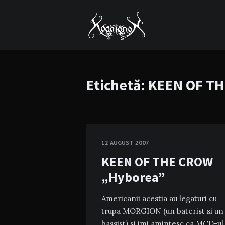
Etichetă:
KEEN OF T
12 AUGUST 2007
KEEN OF THE CROW
„Hyborea”
Americanii acestia au legaturi cu
trupa MORGION (un baterist si un
bassist) si imi amintesc ca MCD-ul