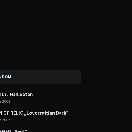
NDOM
IA „Hail Satan”
ie 2002
 OF RELIC „Lovecraftian Dark”
ie 2002
SHED „Seid”