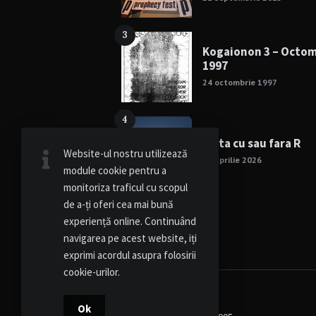
3
Kogaionon 3 – Octo
1997
24 octombrie 1997
4
Viata cu sau fara R
Website-ul nostru utilizează
15 aprilie 2026
module cookie pentru a
monitoriza traficul cu scopul
de a-ți oferi cea mai bună
experiență online. Continuând
navigarea pe acest website, iți
exprimi acordul asupra folosirii
cookie-urilor.
Ok