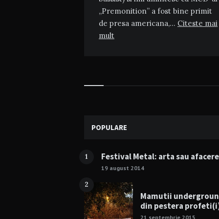
„Premonition” a fost bine primit
de presa americana,…
Citeste mai
mult
Widgets
POPULARE
Festival Metal: arta sau afacer
1
19 august 2014
2
Mamutii undergrou
din pestera profeti(i
21 septembrie 2015