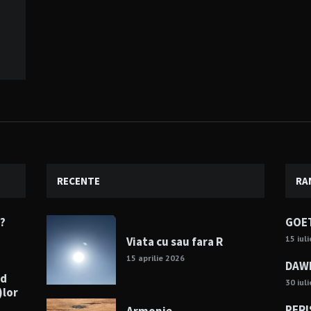
RECENTE
RA
e?
GOET
15 iul
Viata cu sau fara R
15 aprilie 2026
DAWN
nd
30 iul
)lor
PERI