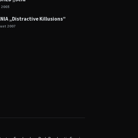
e 2003
NIA „Distractive Killusions”
gust 2007