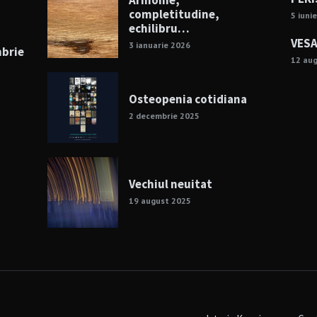
Armonie,
completitudine,
5 iuni
echilibru…
VESA
3 ianuarie 2026
mbrie
12 au
Osteopenia cotidiana
2 decembrie 2025
Vechiul neuitat
19 august 2025