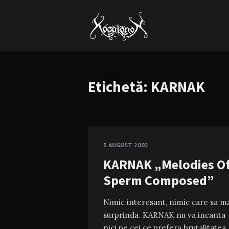
Etichetă:
KARNAK
5 AUGUST 2002
KARNAK „Melodies O
Sperm Composed”
Nimic interesant, nimic care sa m
surprinda. KARNAK nu va incanta
nici pe cei ce prefera brutalitatea