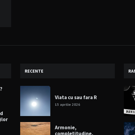
RECENTE
RA
e?
Viata cu sau fara R
15 aprilie 2026
nd
)lor
Armonie,
completitudine,