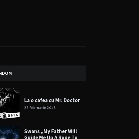
NDOM
La o cafea cu Mr. Doctor
27 februarie 2018
Swans „My Father Will
Guide Me Up A Rope To