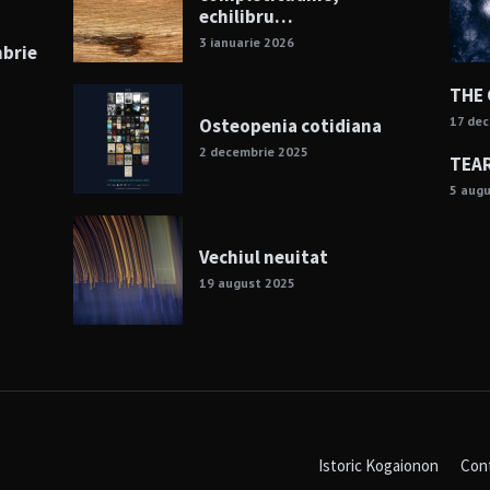
echilibru…
3 ianuarie 2026
mbrie
THE
17 de
Osteopenia cotidiana
2 decembrie 2025
TEAR
5 aug
Vechiul neuitat
19 august 2025
Istoric Kogaionon
Con