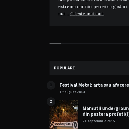
extrema dar nici pe cei cu gusturi
mai…
Citeste mai mult
Widgets
POPULARE
Festival Metal: arta sau afacer
1
19 august 2014
2
Mamutii undergrou
din pestera profeti(i
21 septembrie 2015