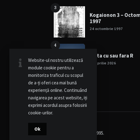
3
Kogaionon 3 – Octo
1997
24 octombrie 1997
4
Viata cu sau fara R
Website-ul nostru utilizează
15 aprilie 2026
module cookie pentru a
monitoriza traficul cu scopul
de a-ți oferi cea mai bună
experiență online. Continuând
navigarea pe acest website, iți
exprimi acordul asupra folosirii
cookie-urilor.
Ok
© Kogaionon - Since 1995.