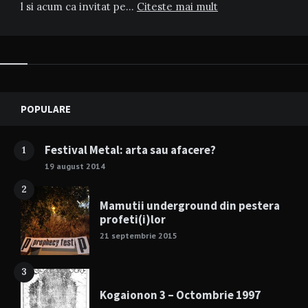
l si acum ca invitat pe…
Citeste mai mult
Widgets
POPULARE
Festival Metal: arta sau afacere?
1
19 august 2014
2
Mamutii underground din pestera
profeti(i)lor
21 septembrie 2015
3
Kogaionon 3 – Octombrie 1997