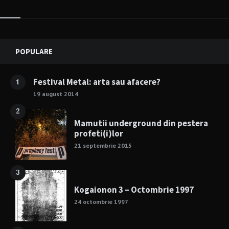
Widgets
POPULARE
Festival Metal: arta sau afacere?
1
19 august 2014
2
Mamutii underground din pestera
profeti(i)lor
21 septembrie 2015
3
Kogaionon 3 – Octombrie 1997
24 octombrie 1997