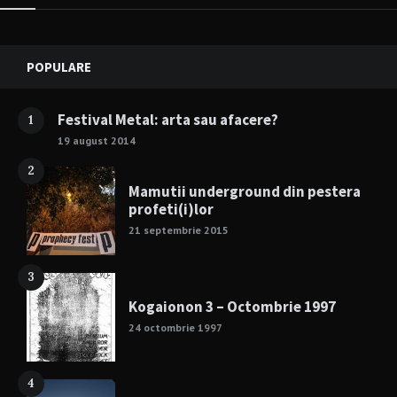
Widgets
POPULARE
Festival Metal: arta sau afacere?
1
19 august 2014
2
Mamutii underground din pestera
profeti(i)lor
21 septembrie 2015
3
Kogaionon 3 – Octombrie 1997
24 octombrie 1997
4