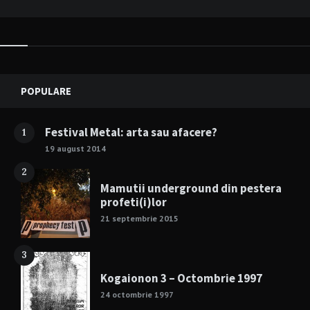
Widgets
POPULARE
Festival Metal: arta sau afacere?
1
19 august 2014
2
Mamutii underground din pestera
profeti(i)lor
21 septembrie 2015
3
Kogaionon 3 – Octombrie 1997
24 octombrie 1997