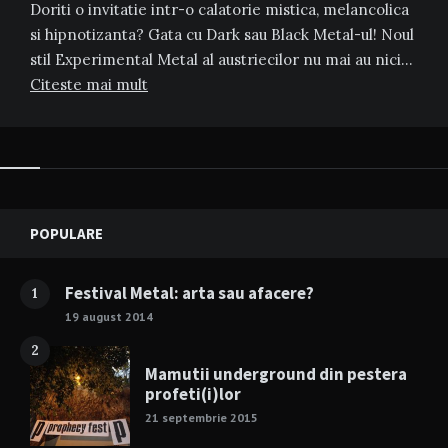
Doriti o invitatie intr-o calatorie mistica, melancolica
si hipnotizanta? Gata cu Dark sau Black Metal-ul! Noul
stil Experimental Metal al austriecilor nu mai au nici…
Citeste mai mult
Widgets
POPULARE
Festival Metal: arta sau afacere?
1
19 august 2014
2
Mamutii underground din pestera
profeti(i)lor
21 septembrie 2015