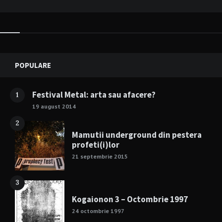
Widgets
POPULARE
Festival Metal: arta sau afacere?
1
19 august 2014
2
Mamutii underground din pestera
profeti(i)lor
21 septembrie 2015
3
Kogaionon 3 – Octombrie 1997
24 octombrie 1997