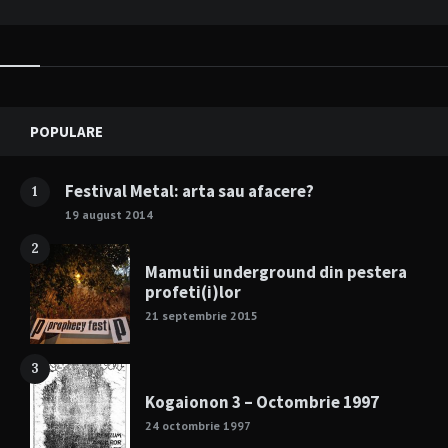
Widgets
POPULARE
Festival Metal: arta sau afacere?
1
19 august 2014
2
Mamutii underground din pestera
profeti(i)lor
21 septembrie 2015
3
Kogaionon 3 – Octombrie 1997
24 octombrie 1997