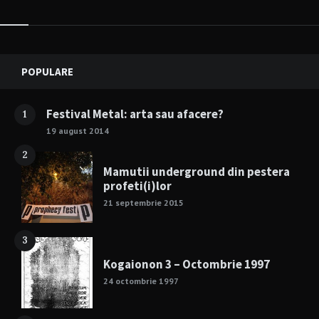
Widgets
POPULARE
Festival Metal: arta sau afacere?
1
19 august 2014
2
Mamutii underground din pestera
profeti(i)lor
21 septembrie 2015
3
Kogaionon 3 – Octombrie 1997
24 octombrie 1997