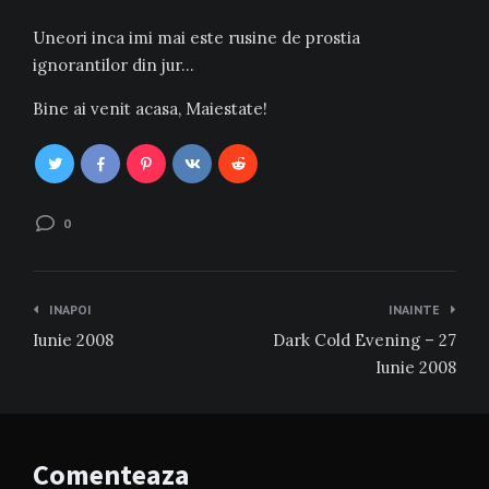
Uneori inca imi mai este rusine de prostia
ignorantilor din jur…
Bine ai venit acasa, Maiestate!
0
Navigare
INAPOI
INAINTE
în
Iunie 2008
Dark Cold Evening – 27
articole
Iunie 2008
Comenteaza