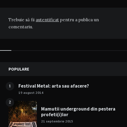
Trebuie să fii
autentificat
pentru a publica un
comentariu.
Widgets
POPULARE
Festival Metal: arta sau afacere?
1
19 august 2014
2
Mamutii underground din pestera
profeti(i)lor
21 septembrie 2015