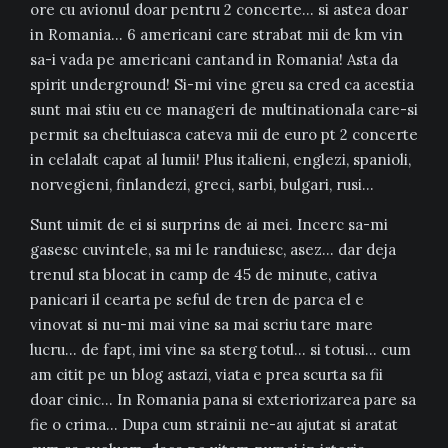
ore cu avionul doar pentru 2 concerte… si astea doar
in Romania… 6 americani care strabat mii de km vin
sa-i vada pe americani cantand in Romania! Asta da
spirit underground! Si-mi vine greu sa cred ca acestia
sunt mai stiu eu ce manageri de multinationala care-si
permit sa cheltuiasca cateva mii de euro pt 2 concerte
in celalalt capat al lumii! Plus italieni, englezi, spanioli,
norvegieni, finlandezi, greci, sarbi, bulgari, rusi…
Sunt uimit de ei si surprins de ai mei. Incerc sa-mi
gasesc cuvintele, sa mi le randuiesc, asez… dar deja
trenul sta blocat in camp de 45 de minute, cativa
panicari il cearta pe seful de tren de parca el e
vinovat si nu-mi mai vine sa mai scriu tare mare
lucru… de fapt, imi vine sa sterg totul… si totusi… cum
am citit pe un blog astazi, viata e prea scurta sa fii
doar cinic… In Romania pana si exteriorizarea pare sa
fie o crima… Dupa cum strainii ne-au ajutat si aratat