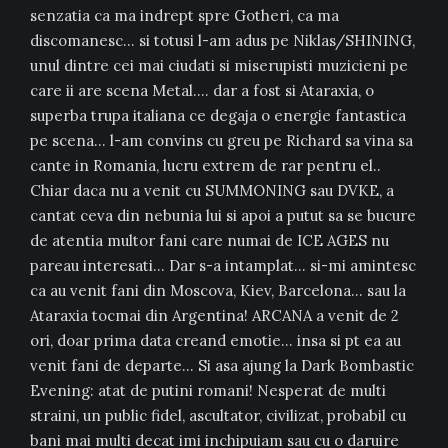
senzatia ca ma indrept spre Gotheri, ca ma
discomanesc… si totusi l-am adus pe Niklas/SHINING,
unul dintre cei mai ciudati si miserupisti muzicieni pe
care ii are scena Metal…. dar a fost si Ataraxia, o
superba trupa italiana ce degaja o energie fantastica
pe scena… l-am convins cu greu pe Richard sa vina sa
cante in Romania, lucru extrem de rar pentru el..
Chiar daca nu a venit cu SUMMONING sau DVKE, a
cantat ceva din nebunia lui si apoi a putut sa se bucure
de atentia multor fani care numai de ICE AGES nu
pareau interesati… Dar s-a intamplat… si-mi amintesc
ca au venit fani din Moscova, Kiev, Barcelona… sau la
Ataraxia tocmai din Argentina! ARCANA a venit de 2
ori, doar prima data creand emotie… insa si pt ea au
venit fani de departe… Si asa ajung la Dark Bombastic
Evening: atat de putini romani! Nesperat de multi
straini, un public fidel, ascultator, civilizat, probabil cu
bani mai multi decat imi inchipuiam sau cu o daruire