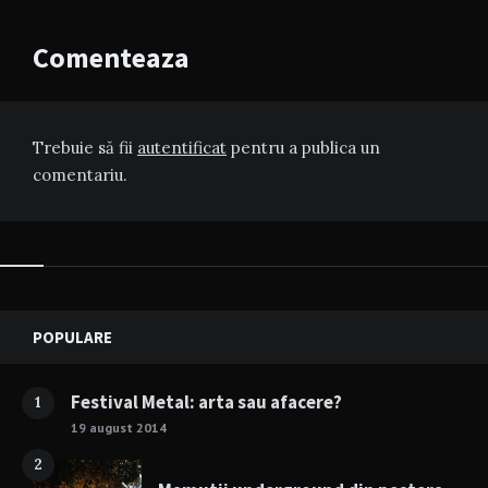
Comenteaza
Trebuie să fii
autentificat
pentru a publica un
comentariu.
Widgets
POPULARE
Festival Metal: arta sau afacere?
1
19 august 2014
2