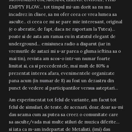
EMPTY FLOW… tot timpul mi-am dorit sa nu ma
incadrez in clisee, sa nu ofer ceea ce vrea lumea sa
asculte.. ci ceea ce mi se pare mie interesant, original
(e o aberatie, de fapt, daca ne raportam la Tutea)…
poate si de asta am ramas eu in statutul elegant de
underground… emisiunea radio a disparut (iar in
vremurile de astazi mi s-ar parea o gluma ieftina sa o
mai tin), revista am scos-o intr-un numar foarte
limitat si, ca si precedentele, mai mult de 80% a
prezentat interes afara, evenimentele organizate
pana acum (in numar de 8) au fost un dezastru din
punct de vedere al participantilor versus asteptari…
Am experimentat tot felul de variante, am facut tot
felul de simulari, de teste, de scenarii, doar, doar sa-mi
dau seama cum as putea sa creez o comunitate care
sa asculte/vada mai multe stiluri de muzica diferite…
si iata ca m-am indepartat de Metalisti, (imi) dau