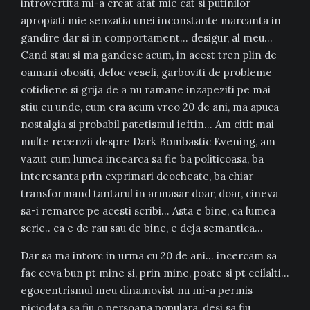
introvertita mi-a creat atat mie cat si putinilor
apropiati mie senzatia unei inconstante marcanta in
gandire dar si in comportament… desigur, al meu…
Cand stau si ma gandesc acum, in acest tren plin de
oamani obositi, deloc veseli, garboviti de probleme
cotidiene si grija de a nu ramane inzapeziti pe mai
stiu eu unde, cum era acum vreo 20 de ani, ma apuca
nostalgia si probabil patetismul ieftin… Am citit mai
multe recenzii despre Dark Bombastic Evening, am
vazut cum lumea incearca sa fie ba politicoasa, ba
interesanta prin exprimari deocheate, ba chiar
transformand tantarul in armasar doar, doar, cineva
sa-i remarce pe acesti scribi… Asta e bine, ca lumea
scrie.. ca e de rau sau de bine, e deja semantica…
Dar sa ma intorc in urma cu 20 de ani… incercam sa
fac ceva bun pt mine si, prin mine, poate si pt ceilalti…
egocentrismul meu dinamovist nu mi-a permis
niciodata sa fiu o persoana populara, desi sa fiu