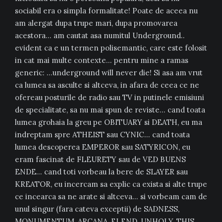
sociabil era o simpla formalitate! Poate de aceea nu
am alergat dupa trupe mari, dupa promovarea
acestora… am cautat asa numitul Underground..
evident ca e un termen polisemantic, care este folosit
in cat mai multe contexte… pentru mine a ramas
generic: …underground will never die! Si asa am vrut
ca lumea sa asculte si altceva, in afara de ceea ce ne
ofereau posturile de radio sau TV in putinele emisiuni
de specialitate, sa nu mai spun de reviste… cand toata
lumea grohaia la greu pe OBITUARY si DEATH, eu ma
indreptam spre ATHEIST sau CYNIC… cand toata
lumea descoperea EMPEROR sau SATYRICON, eu
eram fascinat de FLEURETY sau de VED BUENS
ENDE… cand toti vorbeau la bere de SLAYER sau
KREATOR, eu incercam sa explic ca exista si alte trupe
ce incearca sa ne arate si altceva… si vorbeam cam de
unul singur (fara cateva exceptii) de SADNESS,
MONUMENTUM, ARCANA, ELEND, UNHOLY, THIS