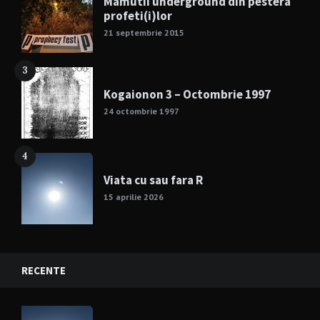
Mamutii underground din pestera
profeti(i)lor
21 septembrie 2015
3
Kogaionon 3 – Octombrie 1997
24 octombrie 1997
4
Viata cu sau fara R
15 aprilie 2026
RECENTE