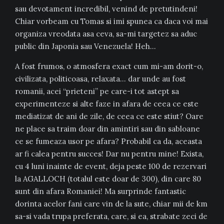
sau devotament incredibil, venind de pretutindeni!
Chiar vorbeam cu Tomas si imi spunea ca daca voi mai
organiza vreodata asa ceva, sa-mi targetez sa aduc
public din Japonia sau Venezuela! Heh…
A fost frumos, o atmosfera exact cum mi-am dorit-o,
civilizata, politicoasa, relaxata… dar unde au fost
romanii, acei “prieteni” pe care-i tot astept sa
experimenteze si alte faze in afara de ceea ce este
mediatizat de ani de zile, de ceea ce este stiut? Oare
ne place sa traim doar din amintiri sau din sabloane
ce se fumeaza usor pe afara? Probabil ca da, aceasta
ar fi calea pentru succes! Dar nu pentru mine! Exista,
cu 4 luni inainte de event, deja peste 100 de rezervari
la AGALLOCH (totalul este doar de 300), din care 80
sunt din afara Romaniei! Ma surprinde fantastic
dorinta acelor fani care vin de la sute, chiar mii de km
sa-si vada trupa preferata, care, si ea, strabate zeci de