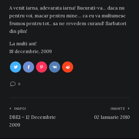
A venit iarna, adevarata iarna! Bucurati-va… daca nu
pentru voi, macar pentru mine… ca eu va multumesc
frumos pentru tot.. sa ne revedem curand! Sarbatori
din plin!
La multi ani!
18 decembrie, 2009
0
Navigare
INAPOI
INAINTE
în
DBE1 – 12 Decembrie
02 Ianuarie 2010
articole
2009