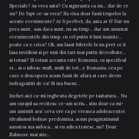
Speciale? As vrea asta? Cu siguranta ca nu… dar de ce
nu? De fapt ce-as vrea? Sa vina doar fanii trupelor la
aceste evenimente? Ar fi perfect, da, asta ar fi! Dar nu
prea sunt.. sau daca sunt, nu au timp… dar am anuntat
evenimentele din timp, cu cel putin 6 luni inainte…
poate ca e criza? Ok, am lasat biletele la un pret ce ii
lasa invidiosi si pe unii din tari mai putin dezvoltate…
si totusi? Si totusi aceasta este Romania, cu specificul
ei… si o iubesc mult, mult de tot…e Romania, cea pe
care o descopera acum fanii de afara si care devin
indragostiti de ea! Si ma bucur…
Inchei aici ca-mi ingheata degetele pe tastatura… Nu
am curajul sa recitesc ce-am scris… stiu doar ca mi-
am amintit acu’ ceva ore ca pe vremea adolescentei
idealismul bolnav predomina, acum pragmatismul
sanatos ma sufoca… si eu adica traiesc, nu? Doar
Zalmoxe mai stie…