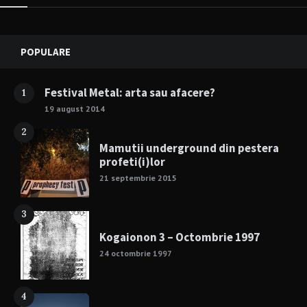
Widgets
POPULARE
Festival Metal: arta sau afacere?
1
19 august 2014
2
Mamutii underground din pestera
profeti(i)lor
21 septembrie 2015
3
Kogaionon 3 – Octombrie 1997
24 octombrie 1997
4