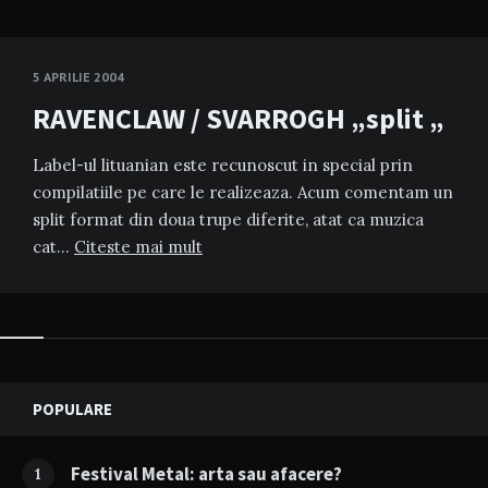
5 APRILIE 2004
RAVENCLAW / SVARROGH „split „
Label-ul lituanian este recunoscut in special prin
compilatiile pe care le realizeaza. Acum comentam un
split format din doua trupe diferite, atat ca muzica
cat…
Citeste mai mult
Widgets
POPULARE
Festival Metal: arta sau afacere?
1