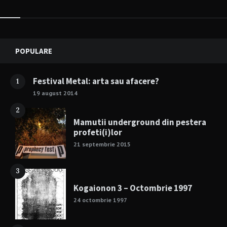
Widgets
POPULARE
Festival Metal: arta sau afacere?
1
19 august 2014
2
Mamutii underground din pestera
profeti(i)lor
21 septembrie 2015
3
Kogaionon 3 – Octombrie 1997
24 octombrie 1997