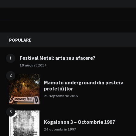
Widgets
POPULARE
Festival Metal: arta sau afacere?
1
19 august 2014
2
Mamutii underground din pestera
profeti(i)lor
21 septembrie 2015
3
Kogaionon 3 – Octombrie 1997
24 octombrie 1997