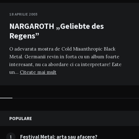
18 APRILIE 2003
NARGAROTH „Geliebte des
Regens”
O adevarata mostra de Cold Misanthropic Black
Metal. Germanii revin in forta cu un album foarte
interesant, nu ca abordare ci ca interpretare! Este
un…
Citeste mai mult
Widgets
POPULARE
Festival Metal: arta sau afacere?
1