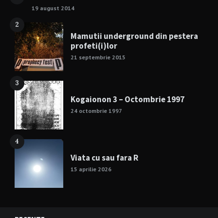
19 august 2014
2
Mamutii underground din pestera
profeti(i)lor
21 septembrie 2015
3
Kogaionon 3 – Octombrie 1997
24 octombrie 1997
4
Viata cu sau fara R
15 aprilie 2026