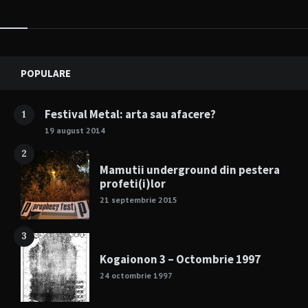
Widgets
POPULARE
Festival Metal: arta sau afacere?
1
19 august 2014
2
Mamutii underground din pestera
profeti(i)lor
21 septembrie 2015
3
Kogaionon 3 – Octombrie 1997
24 octombrie 1997