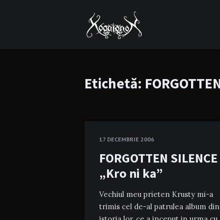
Etichetă:
FORGOTTEN
17 DECEMBRIE 2006
FORGOTTEN SILENCE
„Kro ni ka”
Vechiul meu prieten Krusty mi-a
trimis cel de-al patrulea album din
istoria lor, ce a inceput in urma cu