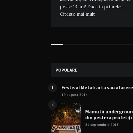
peste 13 ani! Daca in primele…
Citeste mai mult
Widgets
POPULARE
Festival Metal: arta sau afacer
1
19 august 2014
2
Mamutii undergrou
din pestera profeti(i
21 septembrie 2015