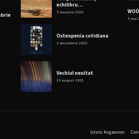
echilibru…
WOOD
3 ianuarie 2026
mbrie
3 mai 
Osteopenia cotidiana
2 decembrie 2025
Vechiul neuitat
19 august 2025
Istoric Kogaionon
Con