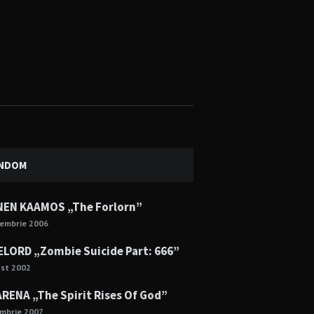
NDOM
NEN KAAMOS „The Forlorn”
cembrie 2006
LORD „Zombie Suicide Part: 666”
ust 2002
RENA „The Spirit Rises Of God”
mbrie 2007