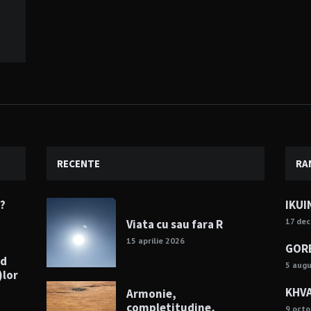
RECENTE
RA
e?
IKUI
17 de
Viata cu sau fara R
15 aprilie 2026
GORE
nd
5 aug
)lor
KHVA
Armonie,
completitudine,
9 octo