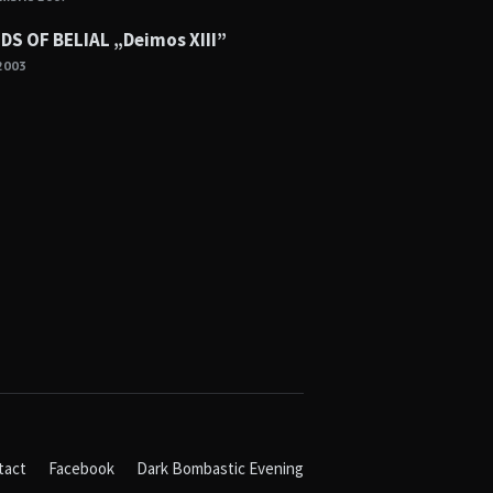
S OF BELIAL „Deimos XIII”
2003
tact
Facebook
Dark Bombastic Evening