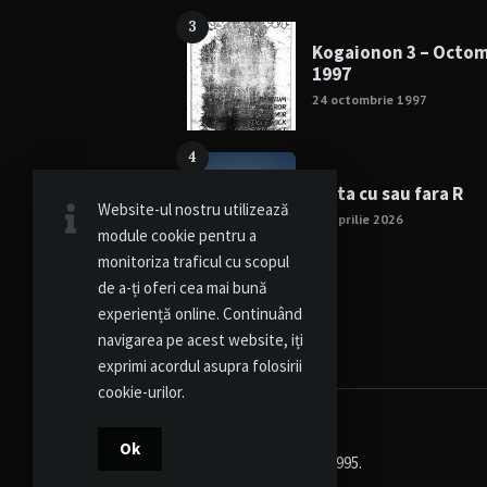
3
Kogaionon 3 – Octo
1997
24 octombrie 1997
4
Viata cu sau fara R
Website-ul nostru utilizează
15 aprilie 2026
module cookie pentru a
monitoriza traficul cu scopul
de a-ți oferi cea mai bună
experiență online. Continuând
navigarea pe acest website, iți
exprimi acordul asupra folosirii
cookie-urilor.
Ok
© Kogaionon - Since 1995.