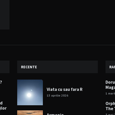
RECENTE
RA
e?
Doru
Maga
Viata cu sau fara R
1 mart
15 aprilie 2026
nd
Orph
)lor
The 
3 mai 