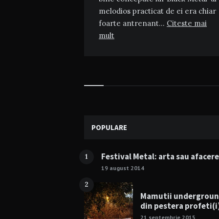
melodios practicat de ei era chiar
foarte antrenant…
Citeste mai
mult
Widgets
POPULARE
Festival Metal: arta sau afacer
1
19 august 2014
2
Mamutii undergrou
din pestera profeti(i
21 septembrie 2015