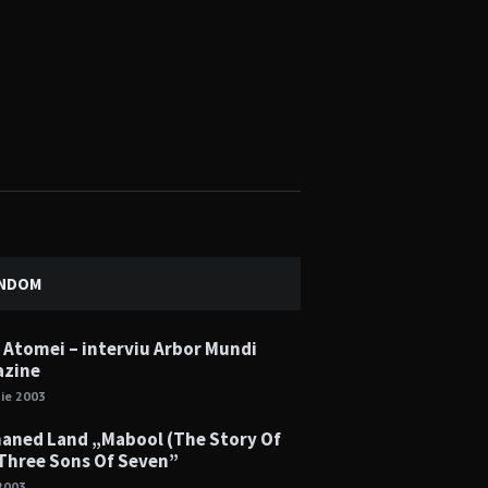
NDOM
 Atomei – interviu Arbor Mundi
zine
ie 2003
aned Land „Mabool (The Story Of
Three Sons Of Seven”
2003