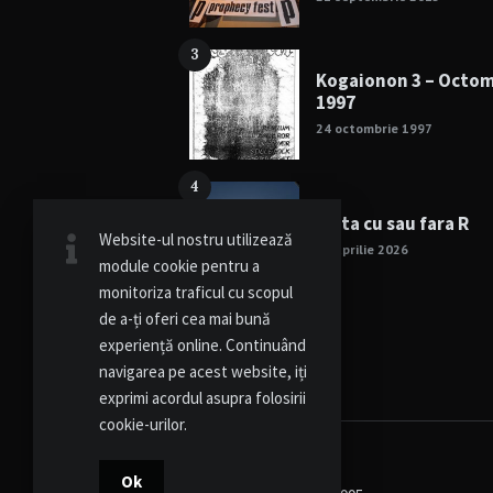
3
Kogaionon 3 – Octo
1997
24 octombrie 1997
4
Viata cu sau fara R
Website-ul nostru utilizează
15 aprilie 2026
module cookie pentru a
monitoriza traficul cu scopul
de a-ți oferi cea mai bună
experiență online. Continuând
navigarea pe acest website, iți
exprimi acordul asupra folosirii
cookie-urilor.
Ok