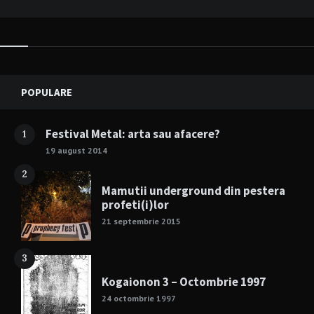
Widgets
POPULARE
Festival Metal: arta sau afacere?
1
19 august 2014
2
Mamutii underground din pestera
profeti(i)lor
21 septembrie 2015
3
Kogaionon 3 – Octombrie 1997
24 octombrie 1997