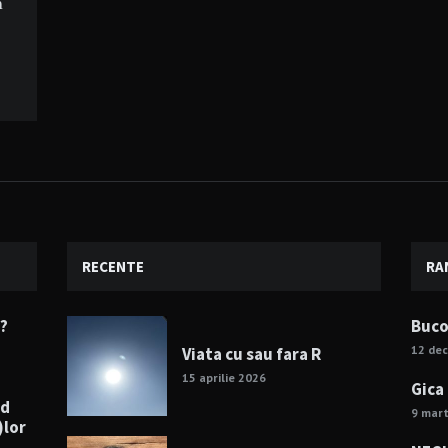
n
RECENTE
RA
e?
Buco
12 de
Viata cu sau fara R
15 aprilie 2026
Gica
nd
9 mart
)lor