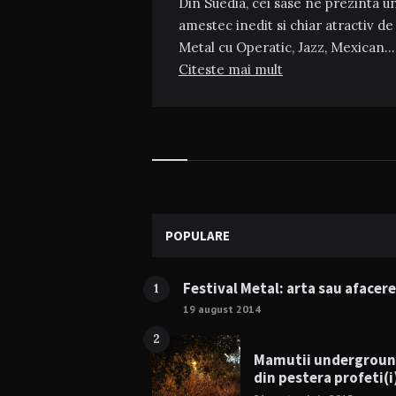
Din Suedia, cei sase ne prezinta u
amestec inedit si chiar atractiv de
Metal cu Operatic, Jazz, Mexican…
Citeste mai mult
Widgets
POPULARE
Festival Metal: arta sau afacer
1
19 august 2014
2
Mamutii undergrou
din pestera profeti(i