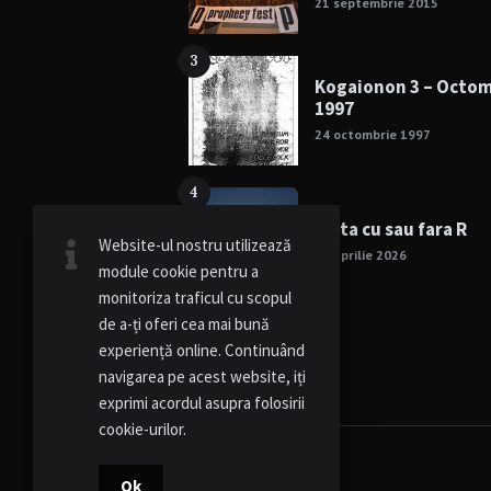
21 septembrie 2015
3
Kogaionon 3 – Octo
1997
24 octombrie 1997
4
Viata cu sau fara R
Website-ul nostru utilizează
15 aprilie 2026
module cookie pentru a
monitoriza traficul cu scopul
de a-ți oferi cea mai bună
experiență online. Continuând
navigarea pe acest website, iți
exprimi acordul asupra folosirii
cookie-urilor.
Ok