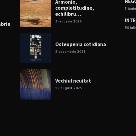
NEGU
Armonie,
completitudine,
5 iuni
echilibru…
INTE
3 ianuarie 2026
mbrie
30 iul
Osteopenia cotidiana
2 decembrie 2025
Vechiul neuitat
19 august 2025