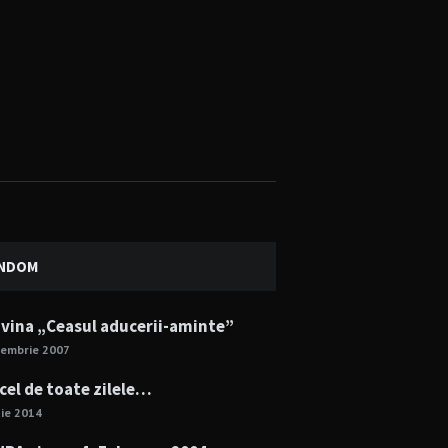
NDOM
vina „Ceasul aducerii-aminte”
cembrie 2007
 cel de toate zilele…
ie 2014