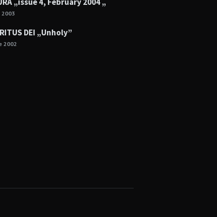
RA „issue 4, February 2004 „
e 2003
RITUS DEI „Unholy”
ie 2002