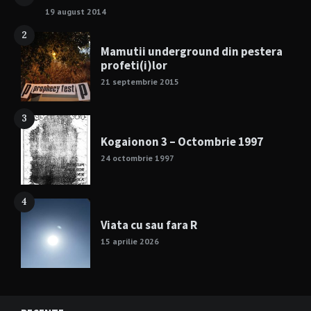
19 august 2014
2
Mamutii underground din pestera
profeti(i)lor
21 septembrie 2015
3
Kogaionon 3 – Octombrie 1997
24 octombrie 1997
4
Viata cu sau fara R
15 aprilie 2026