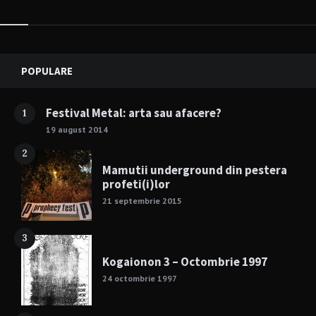
Widgets
POPULARE
Festival Metal: arta sau afacere?
1
19 august 2014
2
Mamutii underground din pestera
profeti(i)lor
21 septembrie 2015
3
Kogaionon 3 – Octombrie 1997
24 octombrie 1997