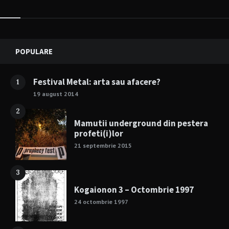
Widgets
POPULARE
Festival Metal: arta sau afacere?
1
19 august 2014
2
Mamutii underground din pestera
profeti(i)lor
21 septembrie 2015
3
Kogaionon 3 – Octombrie 1997
24 octombrie 1997