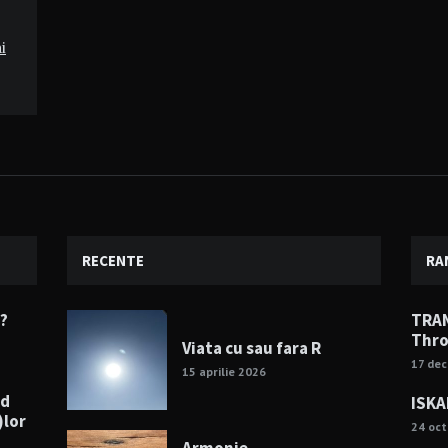
i
RECENTE
RA
e?
TRAN
Thro
Viata cu sau fara R
17 de
15 aprilie 2026
nd
ISKA
)lor
24 oc