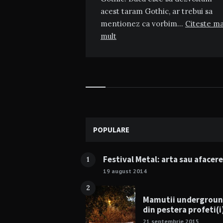
acest taram Gothic, ar trebui sa
mentionez ca vorbim…
Citeste ma
mult
Widgets
POPULARE
Festival Metal: arta sau afacer
1
19 august 2014
2
Mamutii undergrou
din pestera profeti(i
21 septembrie 2015