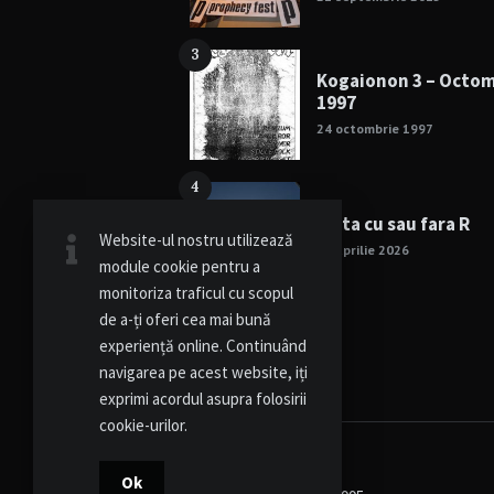
3
Kogaionon 3 – Octo
1997
24 octombrie 1997
4
Viata cu sau fara R
Website-ul nostru utilizează
15 aprilie 2026
module cookie pentru a
monitoriza traficul cu scopul
de a-ți oferi cea mai bună
experiență online. Continuând
navigarea pe acest website, iți
exprimi acordul asupra folosirii
cookie-urilor.
Ok