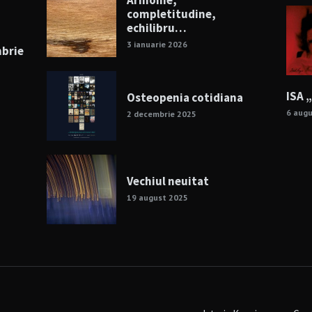
Armonie,
completitudine,
echilibru…
3 ianuarie 2026
mbrie
ISA 
Osteopenia cotidiana
6 aug
2 decembrie 2025
Vechiul neuitat
19 august 2025