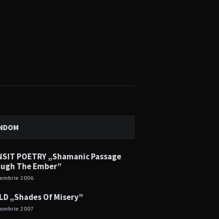
NDOM
SIT POETRY „Shamanic Passage
ugh The Ember”
cembrie 2006
LD „Shades Of Misery”
tombrie 2007