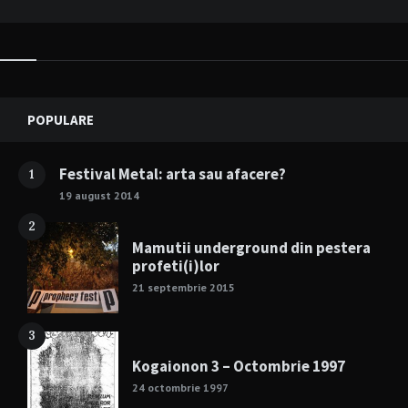
Widgets
POPULARE
Festival Metal: arta sau afacere?
1
19 august 2014
2
Mamutii underground din pestera
profeti(i)lor
21 septembrie 2015
3
Kogaionon 3 – Octombrie 1997
24 octombrie 1997